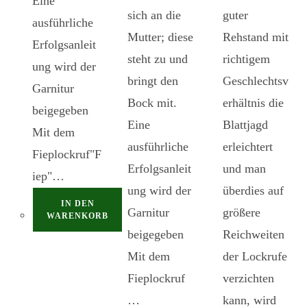
Eine
sich an die
guter
ausführliche
Mutter; diese
Rehstand mit
Erfolgsanleit
steht zu und
richtigem
ung wird der
bringt den
Geschlechtsv
Garnitur
Bock mit.
erhältnis die
beigegeben
Eine
Blattjagd
Mit dem
ausführliche
erleichtert
Fieplockruf"F
Erfolgsanleit
und man
iep"…
ung wird der
überdies auf
IN DEN
Garnitur
größere
WARENKORB
beigegeben
Reichweiten
Mit dem
der Lockrufe
Fieplockruf
verzichten
…
kann, wird