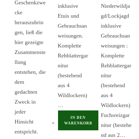
Geschenkzwe
inklusive
Niederwildja
cke
Etuis und
gd/Lockjagd
herauszubrin
Gebrauchsan
inklusive
gen, ließ die
weisungen.
Gebrauchsan
hier gezeigte
Komplette
weisungen :
Zusammenste
Rehblattergar
Komplette
llung
nitur
Rehblattergar
entstehen, die
(bestehend
nitur
dem
aus 4
(bestehend
gedachten
Wildlockern)
aus 4
Zweck in
…
Wildlockern)
jeder
Fuchsreizgar
IN DEN
Hinsicht
WARENKORB
nitur (bestehe
entspricht.
nd aus 2…