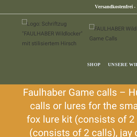
Versandkostenfrei -
SHOP
UNSERE W
Faulhaber Game calls – Hu
calls or lures for the sm
fox lure kit (consists of 2
(consists of 2 calls), jay 