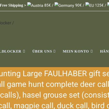
>
85€ /
90€ /
125€ /
 Free Shipping
ILDLOCKER
ÜBER UNS
MEIN KONTO
HÄN
nting Large FAULHABER gift se
all game hunt complete deer call 
 calls), hasel grouse set (consist
call, magpie call, duck call, bird o