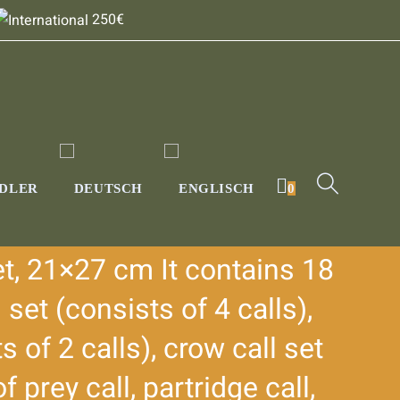
250€
DLER
0
t, 21×27 cm It contains 18
set (consists of 4 calls),
s of 2 calls), crow call set
f prey call, partridge call,