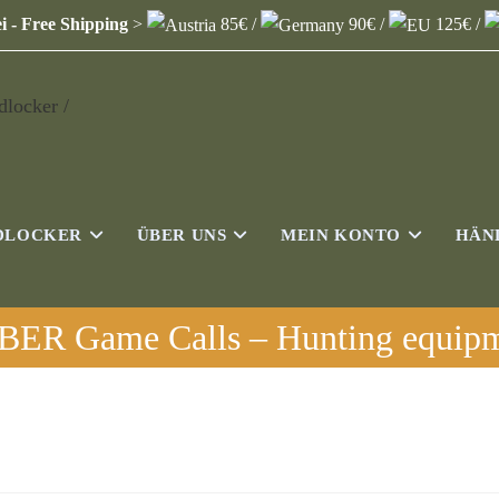
i - Free Shipping
>
85€ /
90€ /
125€ /
DLOCKER
ÜBER UNS
MEIN KONTO
HÄN
ER Game Calls – Hunting equipme