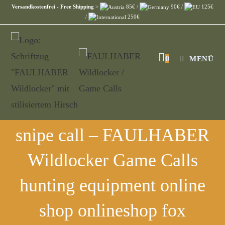
Versandkostenfrei - Free Shipping
>
85€ /
90€ /
125€
/
250€
0
MENÜ
snipe call – FAULHABER
Wildlocker Game Calls
hunting equipment online
shop onlineshop fox