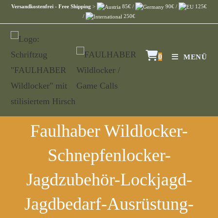
Versandkostenfrei - Free Shipping
>
85€ /
90€ /
125€
/
250€
0
MENÜ
Faulhaber Wildlocker-
Schnepfenlocker-
Jagdzubehör-Lockjagd-
Jagdbedarf-Ausrüstung-