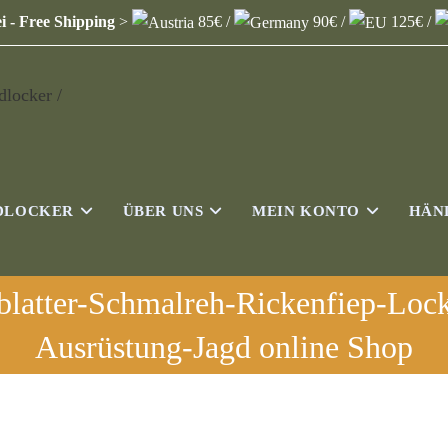
i - Free Shipping
>
85€ /
90€ /
125€ /
DLOCKER
ÜBER UNS
MEIN KONTO
HÄN
blatter-Schmalreh-Rickenfiep-Lock
Ausrüstung-Jagd online Shop