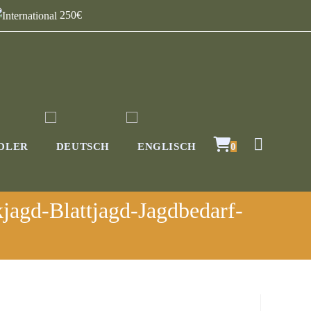
250€
DLER
0
jagd-Blattjagd-Jagdbedarf-