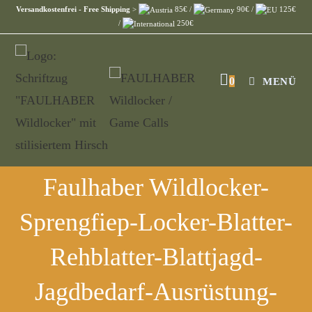
Versandkostenfrei - Free Shipping
>
85€ /
90€ /
125€
/
250€
0
MENÜ
Faulhaber Wildlocker-
Sprengfiep-Locker-Blatter-
Rehblatter-Blattjagd-
Jagdbedarf-Ausrüstung-