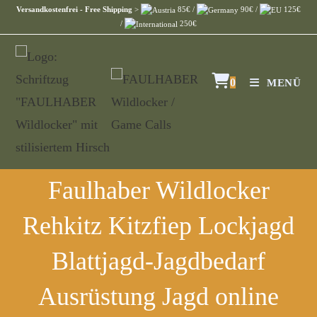
Versandkostenfrei - Free Shipping
>
85€ /
90€ /
125€
/
250€
0
MENÜ
Faulhaber Wildlocker
Rehkitz Kitzfiep Lockjagd
Blattjagd-Jagdbedarf
Ausrüstung Jagd online