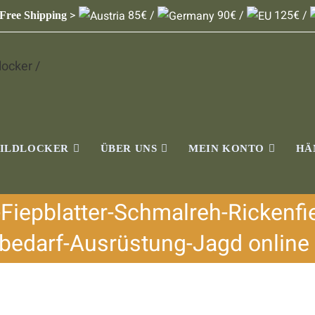
>
85€ /
90€ /
125€ /
 Free Shipping
WILDLOCKER
ÜBER UNS
MEIN KONTO
HÄ
Fiepblatter-Schmalreh-Rickenfi
bedarf-Ausrüstung-Jagd online