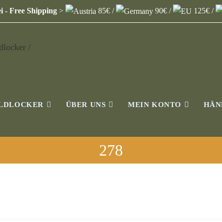
i - Free Shipping
>
85€ /
90€ /
125€ /
ILDLOCKER
ÜBER UNS
MEIN KONTO
HÄN
278