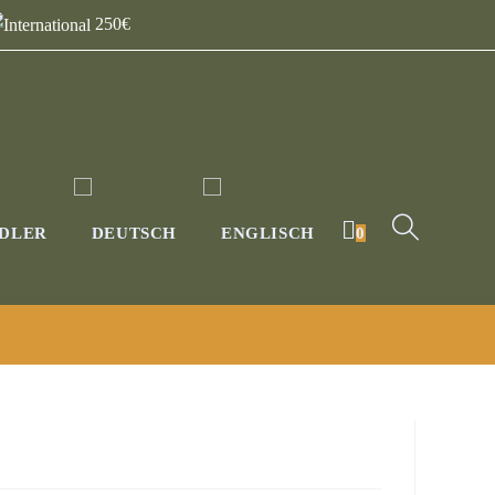
250€
DLER
0