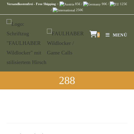
Versandkostenfrei - Free Shipping
>
85€ /
90€ /
125€
/
250€
0
MENÜ
288