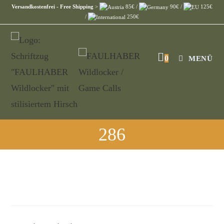
Versandkostenfrei - Free Shipping
>
85€ /
90€ /
125€
/
250€
0
MENÜ
286