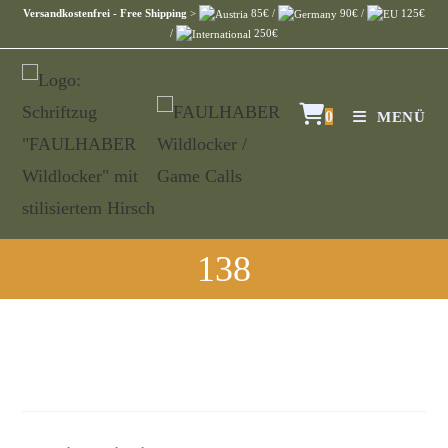
Versandkostenfrei - Free Shipping
>
85€ /
90€ /
125€
/
250€
0
MENÜ
138