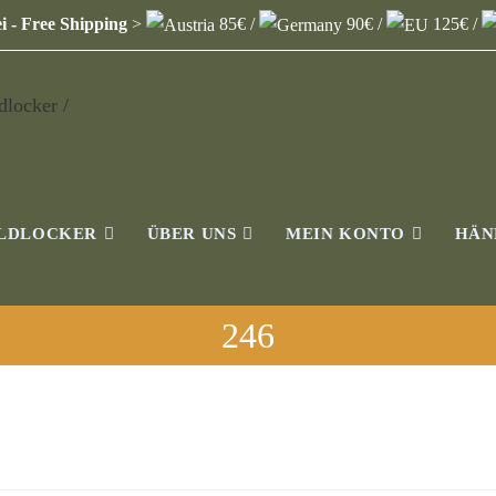
i - Free Shipping
>
85€ /
90€ /
125€ /
ILDLOCKER
ÜBER UNS
MEIN KONTO
HÄN
246