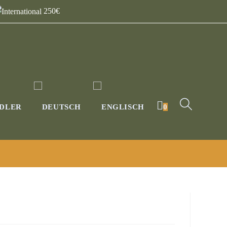
250€
DLER
0