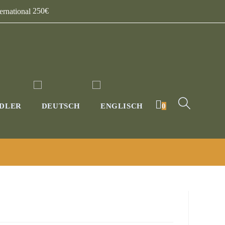
250€
DLER
0