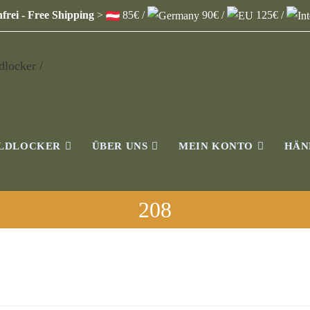
frei - Free Shipping
>
85€ /
90€ /
125€ /
ILDLOCKER
ÜBER UNS
MEIN KONTO
HÄN
208