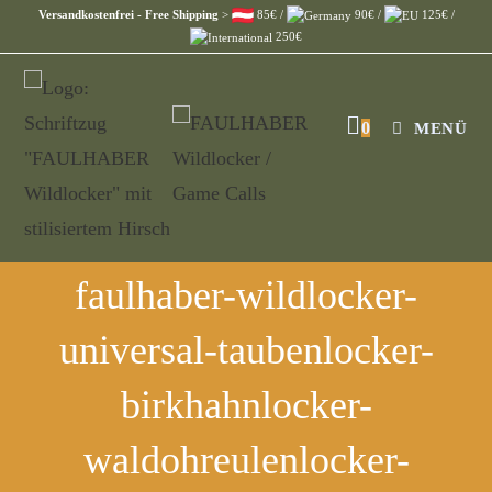
Versandkostenfrei - Free Shipping
>
85€ /
90€ /
125€ /
250€
0
MENÜ
faulhaber-wildlocker-
universal-taubenlocker-
birkhahnlocker-
waldohreulenlocker-