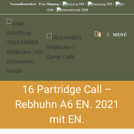
>
85€ /
90€ /
Versandkostenfrei - Free Shipping
125€ /
250€
0
MENÜ
16 Partridge Call –
Rebhuhn A6 EN. 2021
mit EN.