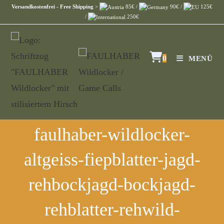
Versandkostenfrei - Free Shipping
>
85€ /
90€ /
125€
/
250€
0
MENÜ
faulhaber-wildlocker-
altgeiss-fiepblatter-jagd-
rehbockjagd-bockjagd-
rehblatter-rehwild-