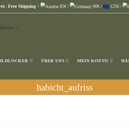
ei - Free Shipping
>
85€ /
90€ /
125€ /
WILDLOCKER
ÜBER UNS
MEIN KONTO
HÄ
habicht_aufriss