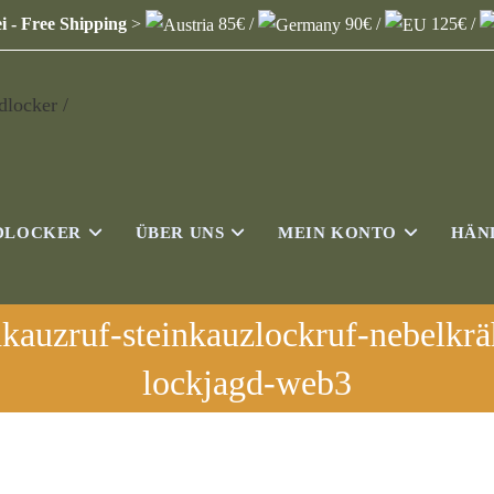
i - Free Shipping
>
85€ /
90€ /
125€ /
DLOCKER
ÜBER UNS
MEIN KONTO
HÄN
nkauzruf-steinkauzlockruf-nebelkr
lockjagd-web3