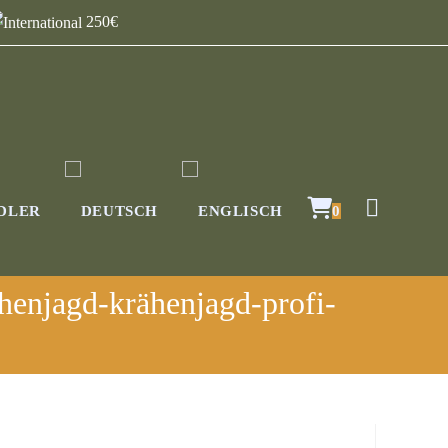
250€
DLER
0
ähenjagd-krähenjagd-profi-