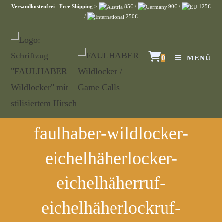
Versandkostenfrei - Free Shipping
>
85€ /
90€ /
125€
/
250€
0
MENÜ
faulhaber-wildlocker-
eichelhäherlocker-
eichelhäherruf-
eichelhäherlockruf-