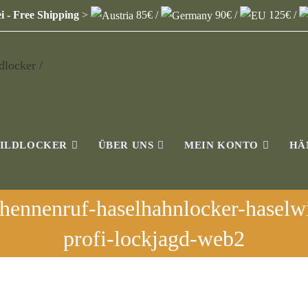
i - Free Shipping
>
85€ /
90€ /
125€ /
WILDLOCKER
ÜBER UNS
MEIN KONTO
HÄ
lhennenruf-haselhahnlocker-haselw
profi-lockjagd-web2