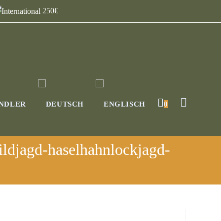
250€
NDLER
0
ildjagd-haselhahnlockjagd-