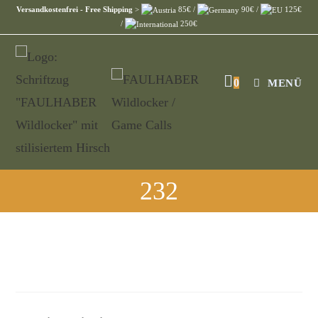
Versandkostenfrei - Free Shipping
>
85€ /
90€ /
125€
/
250€
0
MENÜ
232