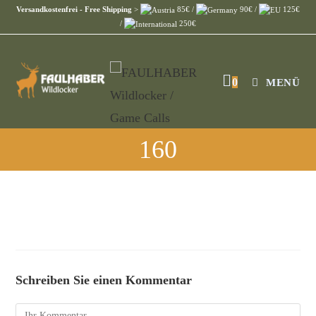
Versandkostenfrei - Free Shipping
>
85€ /
90€ /
125€
/
250€
0
MENÜ
160
Schreiben Sie einen Kommentar