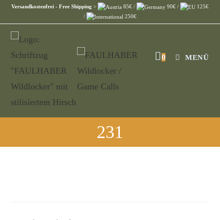
Versandkostenfrei - Free Shipping
>
85€ /
90€ /
125€
/
250€
0
MENÜ
231