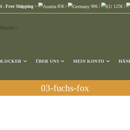
i - Free Shipping
>
85€ /
90€ /
125€ /
DLOCKER
ÜBER UNS
MEIN KONTO
HÄN
03-fuchs-fox