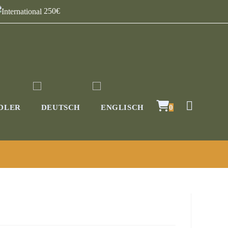
250€
DLER
0