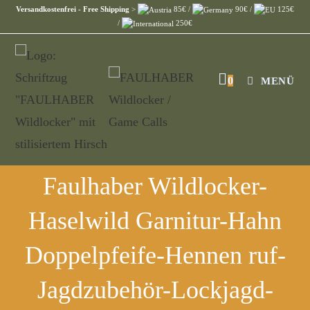
Versandkostenfrei - Free Shipping
>
85€ /
90€ /
125€
/
250€
0
MENÜ
Faulhaber Wildlocker-
Haselwild Garnitur-Hahn
Doppelpfeife-Hennen ruf-
Jagdzubehör-Lockjagd-