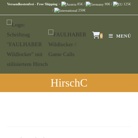
Versandkostenfrei - Free Shipping
>
85€ /
90€ /
125€
/
250€
0
MENÜ
HirschC