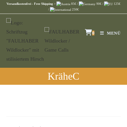
Versandkostenfrei - Free Shipping
>
85€ /
90€ /
125€
/
250€
0
MENÜ
KräheC