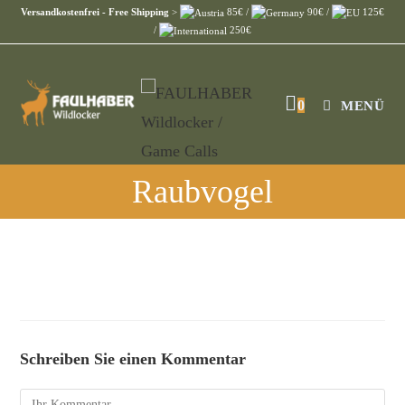
Versandkostenfrei - Free Shipping
>
85€ /
90€ /
125€
/
250€
0
MENÜ
Raubvogel
Schreiben Sie einen Kommentar