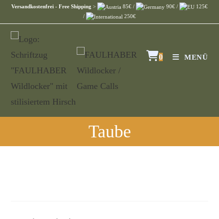
Versandkostenfrei - Free Shipping
>
85€ /
90€ /
125€
/
250€
0
MENÜ
Taube