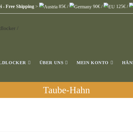
i - Free Shipping
>
85€ /
90€ /
125€ /
ILDLOCKER
ÜBER UNS
MEIN KONTO
HÄN
Taube-Hahn