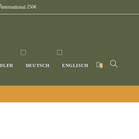
250€
DLER
0