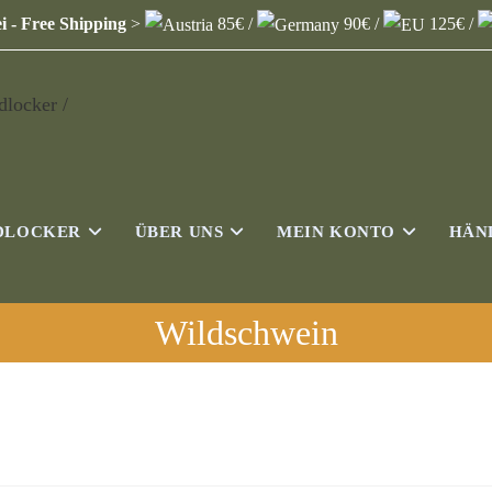
i - Free Shipping
>
85€ /
90€ /
125€ /
DLOCKER
ÜBER UNS
MEIN KONTO
HÄN
Wildschwein