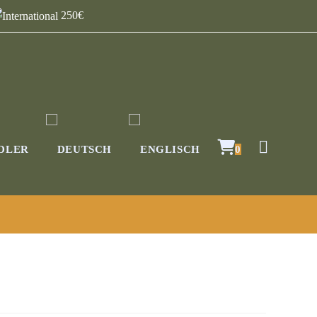
250€
DLER
0